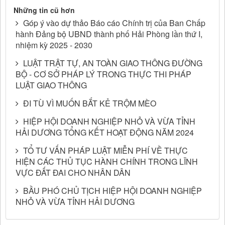
Những tin cũ hơn
Góp ý vào dự thảo Báo cáo Chính trị của Ban Chấp
hành Đảng bộ UBND thành phố Hải Phòng lần thứ I,
nhiệm kỳ 2025 - 2030
LUẬT TRẬT TỰ, AN TOÀN GIAO THÔNG ĐƯỜNG
BỘ - CƠ SỞ PHÁP LÝ TRONG THỰC THI PHÁP
LUẬT GIAO THÔNG
ĐI TÙ VÌ MUỐN BẮT KẺ TRỘM MÈO
HIỆP HỘI DOANH NGHIỆP NHỎ VÀ VỪA TỈNH
HẢI DƯƠNG TỔNG KẾT HOẠT ĐỘNG NĂM 2024
TỔ TƯ VẤN PHÁP LUẬT MIỄN PHÍ VỀ THỰC
HIỆN CÁC THỦ TỤC HÀNH CHÍNH TRONG LĨNH
VỰC ĐẤT ĐAI CHO NHÂN DÂN
BẦU PHÓ CHỦ TỊCH HIỆP HỘI DOANH NGHIỆP
NHỎ VÀ VỪA TỈNH HẢI DƯƠNG