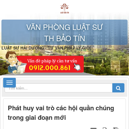
VĂN PHÒNG LUẬT SƯ
TH BẢO TÍN
LUẬT SƯ HẢI DƯƠNG - TƯ VẤN PHÁP LÝ GIỎI
Phát huy vai trò các hội quần chúng
trong giai đoạn mới