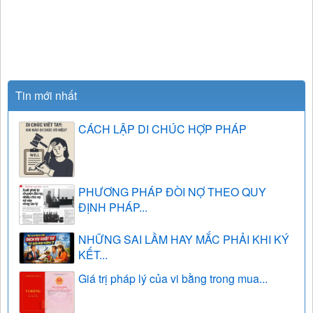
Tin mới nhất
CÁCH LẬP DI CHÚC HỢP PHÁP
PHƯƠNG PHÁP ĐÒI NỢ THEO QUY
ĐỊNH PHÁP...
NHỮNG SAI LẦM HAY MẮC PHẢI KHI KÝ
KẾT...
Giá trị pháp lý của vi bằng trong mua...