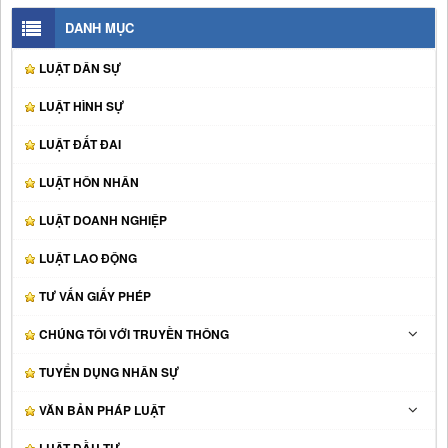
DANH MỤC
LUẬT DÂN SỰ
LUẬT HÌNH SỰ
LUẬT ĐẤT ĐAI
LUẬT HÔN NHÂN
LUẬT DOANH NGHIỆP
LUẬT LAO ĐỘNG
TƯ VẤN GIẤY PHÉP
CHÚNG TÔI VỚI TRUYỀN THÔNG
TUYỂN DỤNG NHÂN SỰ
VĂN BẢN PHÁP LUẬT
LUẬT ĐẦU TƯ