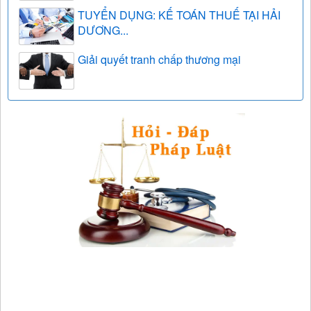
TUYỂN DỤNG: KẾ TOÁN THUẾ TẠI HẢI
DƯƠNG...
Giải quyết tranh chấp thương mại