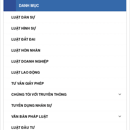
DANH MỤC
LUẬT DÂN SỰ
LUẬT HÌNH SỰ
LUẬT ĐẤT ĐAI
LUẬT HÔN NHÂN
LUẬT DOANH NGHIỆP
LUẬT LAO ĐỘNG
TƯ VẤN GIẤY PHÉP
CHÚNG TÔI VỚI TRUYỀN THÔNG
TUYỂN DỤNG NHÂN SỰ
VĂN BẢN PHÁP LUẬT
LUẬT ĐẦU TƯ