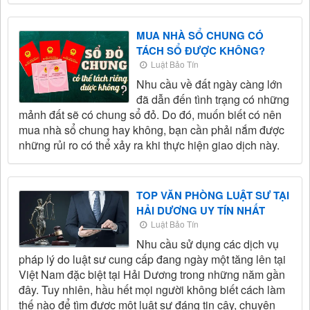
MUA NHÀ SỔ CHUNG CÓ
TÁCH SỔ ĐƯỢC KHÔNG?
Luật Bảo Tín
Nhu cầu về đất ngày càng lớn
đã dẫn đến tình trạng có những
mảnh đất sẽ có chung sổ đỏ. Do đó, muốn biết có nên
mua nhà sổ chung hay không, bạn cần phải nắm được
những rủi ro có thể xảy ra khi thực hiện giao dịch này.
TOP VĂN PHÒNG LUẬT SƯ TẠI
HẢI DƯƠNG UY TÍN NHẤT
Luật Bảo Tín
Nhu cầu sử dụng các dịch vụ
pháp lý do luật sư cung cấp đang ngày một tăng lên tại
Việt Nam đặc biệt tại Hải Dương trong những năm gần
đây. Tuy nhiên, hầu hết mọi người không biết cách làm
thế nào để tìm được một luật sư đáng tin cậy, chuyên