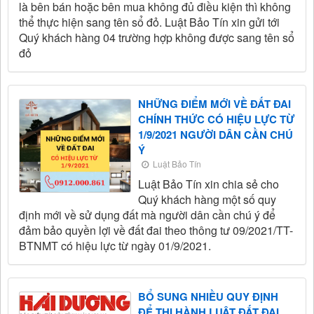
là bên bán hoặc bên mua không đủ điều kiện thì không
thể thực hiện sang tên sổ đỏ. Luật Bảo Tín xin gửi tới
Quý khách hàng 04 trường hợp không được sang tên sổ
đỏ
NHỮNG ĐIỂM MỚI VỀ ĐẤT ĐAI
CHÍNH THỨC CÓ HIỆU LỰC TỪ
1/9/2021 NGƯỜI DÂN CẦN CHÚ
Ý
Luật Bảo Tín
Luật Bảo Tín xin chia sẻ cho
Quý khách hàng một số quy
định mới về sử dụng đất mà người dân cần chú ý để
đảm bảo quyền lợi về đất đai theo thông tư 09/2021/TT-
BTNMT có hiệu lực từ ngày 01/9/2021.
BỔ SUNG NHIỀU QUY ĐỊNH
ĐỂ THI HÀNH LUẬT ĐẤT ĐAI