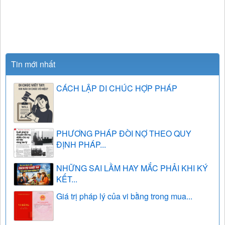
Tin mới nhất
CÁCH LẬP DI CHÚC HỢP PHÁP
PHƯƠNG PHÁP ĐÒI NỢ THEO QUY
ĐỊNH PHÁP...
NHỮNG SAI LẦM HAY MẮC PHẢI KHI KÝ
KẾT...
Giá trị pháp lý của vi bằng trong mua...