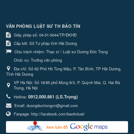
VĂN PHÒNG LUẬT SƯ TH BẢO TÍN
Giấy phép số: 04-01-0044/TP/ĐKHĐ
Cấp bởi: Sở Tư pháp tỉnh Hải Dương
Chịu trách nhiệm:
Thạc sĩ / Luật sư Dương Đức Trọng
Chức vụ: Trưởng văn phòng
Địa chỉ:
Số 62 Phố Hồ Tùng Mậu, P. Tân Bình, TP Hải Dương,
Tỉnh Hải Dương
VP Hà Nội: Số 18/85 phố Mùng 8/3, P. Quỳnh Mai, Q. Hai Bà
Trưng, Hà Nội
0912.000.861 (LS.Trọng)
Hotline:
Email:
duongductrongvn@gmail.com
Fanpage:
http://facebook.com/baotinluat/