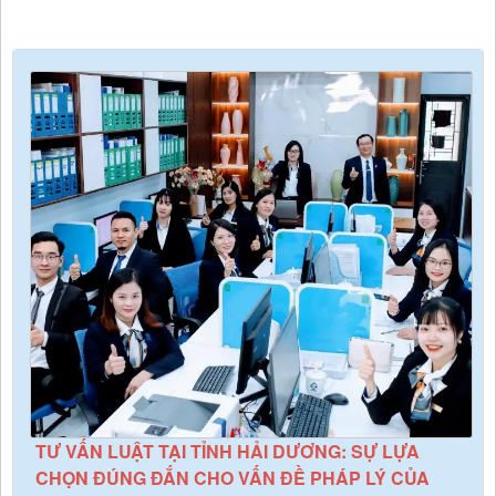
TƯ VẤN LUẬT TẠI TỈNH HẢI DƯƠNG: SỰ LỰA
CHỌN ĐÚNG ĐẮN CHO VẤN ĐỀ PHÁP LÝ CỦA