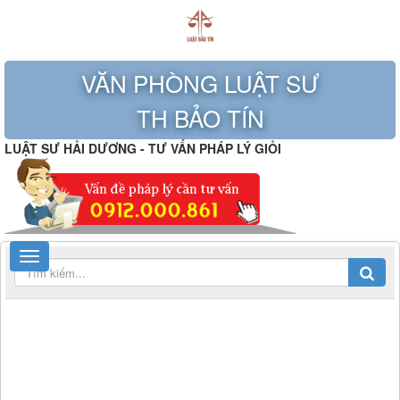
VĂN PHÒNG LUẬT SƯ
TH BẢO TÍN
LUẬT SƯ HẢI DƯƠNG - TƯ VẤN PHÁP LÝ GIỎI