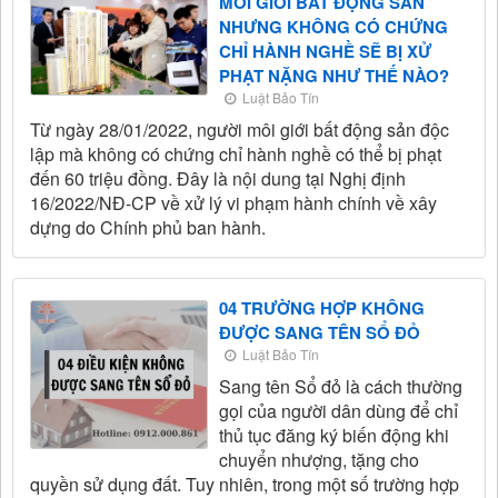
MÔI GIỚI BẤT ĐỘNG SẢN
NHƯNG KHÔNG CÓ CHỨNG
CHỈ HÀNH NGHỀ SẼ BỊ XỬ
PHẠT NẶNG NHƯ THẾ NÀO?
Luật Bảo Tín
Từ ngày 28/01/2022, người môi giới bất động sản độc
lập mà không có chứng chỉ hành nghề có thể bị phạt
đến 60 triệu đồng. Đây là nội dung tại Nghị định
16/2022/NĐ-CP về xử lý vi phạm hành chính về xây
dựng do Chính phủ ban hành.
04 TRƯỜNG HỢP KHÔNG
ĐƯỢC SANG TÊN SỔ ĐỎ
Luật Bảo Tín
Sang tên Sổ đỏ là cách thường
gọi của người dân dùng để chỉ
thủ tục đăng ký biến động khi
chuyển nhượng, tặng cho
quyền sử dụng đất. Tuy nhiên, trong một số trường hợp