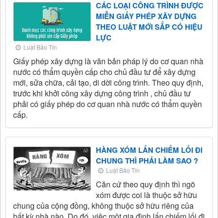
CÁC LOẠI CÔNG TRÌNH ĐƯỢC
MIỄN GIẤY PHÉP XÂY DỰNG
THEO LUẬT MỚI SẮP CÓ HIỆU
LỰC
Luật Bảo Tín
Giấy phép xây dựng là văn bản pháp lý do cơ quan nhà
nước có thẩm quyền cấp cho chủ đầu tư để xây dựng
mới, sửa chữa, cải tạo, di dời công trình. Theo quy định,
trước khi khởi công xây dựng công trình , chủ đầu tư
phải có giấy phép do cơ quan nhà nước có thẩm quyền
cấp.
HÀNG XÓM LẤN CHIẾM LỐI ĐI
CHUNG THÌ PHẢI LÀM SAO ?
Luật Bảo Tín
Căn cứ theo quy định thì ngõ
xóm được coi là thuộc sở hữu
chung của cộng đồng, không thuộc sở hữu riêng của
bất kỳ nhà nào. Do đó, việc một gia đình lấn chiếm lối đi