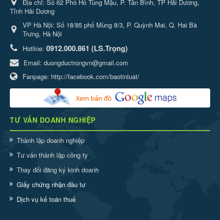
Địa chỉ:
Số 62 Phố Hồ Tùng Mậu, P. Tân Bình, TP Hải Dương,
Tỉnh Hải Dương
VP Hà Nội: Số 18/85 phố Mùng 8/3, P. Quỳnh Mai, Q. Hai Bà
Trưng, Hà Nội
0912.000.861 (LS.Trọng)
Hotline:
Email:
duongductrongvn@gmail.com
Fanpage:
http://facebook.com/baotinluat/
TƯ VẤN DOANH NGHIỆP
Thành lập doanh nghiệp
Tư vấn thành lập công ty
Thay đổi đăng ký kinh doanh
Giấy chứng nhận đầu tư
Dịch vụ kế toán thuế