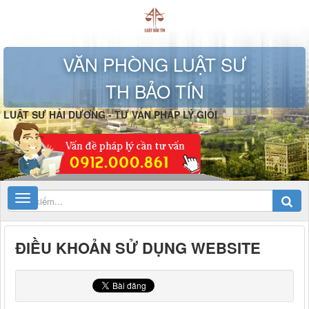
VĂN PHÒNG LUẬT SƯ
TH BẢO TÍN
LUẬT SƯ HẢI DƯƠNG - TƯ VẤN PHÁP LÝ GIỎI
ĐIỀU KHOẢN SỬ DỤNG WEBSITE