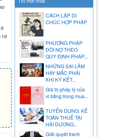
Tin mới nhất
heo
CÁCH LẬP DI
CHÚC HỢP PHÁP
19
D-19
PHƯƠNG PHÁP
ĐÒI NỢ THEO
QUY ĐỊNH PHÁP...
NHỮNG SAI LẦM
HAY MẮC PHẢI
KHI KÝ KẾT...
Giá trị pháp lý của
vi bằng trong mua...
TUYỂN DỤNG: KẾ
TOÁN THUẾ TẠI
HẢI DƯƠNG...
Giải quyết tranh