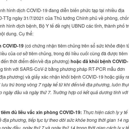
nh hình dịch COVID-19 đang diễn biến phức tạp tại nhiều địa
CĐ-TTg ngày 31/7/2021 của Thủ tướng Chính phủ về phòng, chố
ình hình dịch bệnh, Bộ Y tế đề nghị UBND các tỉnh, thành phố tr
 nội dung. Cụ thể:
in COVID-19
(có chứng nhận tiêm chủng trên sổ sức khỏe điện t
ều của cơ sở tiêm chủng, trong đó liều cuối cùng đã được tiêm í
h đến thời điểm đến/về địa phương)
hoặc đã khỏi bệnh COVID-
ơng tính với SARS-CoV-2 bằng phương pháp RT-PCR mẫu đơn
 địa phương) và giấy xác nhận khỏi bệnh COVID-19 hoặc giấy r
i lưu trú trong vòng 7 ngày kể từ khi đến/về địa phương, luôn thự
o ngày đầu và ngày thứ 7. Trường hợp có kết quả dương tính với
tiêm đủ liều vắc xin phòng COVID-19:
Thực hiện cách ly y tế 
ề địa phương, tiếp tục tự theo dõi sức khỏe trong thời gian 14 n
 ngày đầu, ngày thứ 7 và ngày thứ 14 trong thời gian cách ly y tế