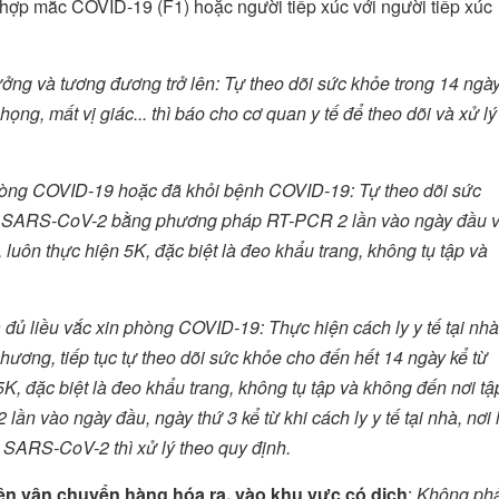
g hợp mắc COVID-19 (F1) hoặc người tiếp xúc với người tiếp xúc
ưởng và tương đương trở lên: Tự theo dõi sức khỏe trong 14 ngày
họng, mất vị giác... thì báo cho cơ quan y tế để theo dõi và xử lý
phòng COVID-19 hoặc đã khỏi bệnh COVID-19: Tự theo dõi sức
ệm SARS-CoV-2 bằng phương pháp RT-PCR 2 lần vào ngày đầu 
 luôn thực hiện 5K, đặc biệt là đeo khẩu trang, không tụ tập và
đủ liều vắc xin phòng COVID-19: Thực hiện cách ly y tế tại nhà
phương, tiếp tục tự theo dõi sức khỏe cho đến hết 14 ngày kể từ
K, đặc biệt là đeo khẩu trang, không tụ tập và không đến nơi tậ
lần vào ngày đầu, ngày thứ 3 kể từ khi cách ly y tế tại nhà, nơi 
i SARS-CoV-2 thì xử lý theo quy định.
iện vận chuyển hàng hóa ra, vào khu vực có dịch
:
Không phả