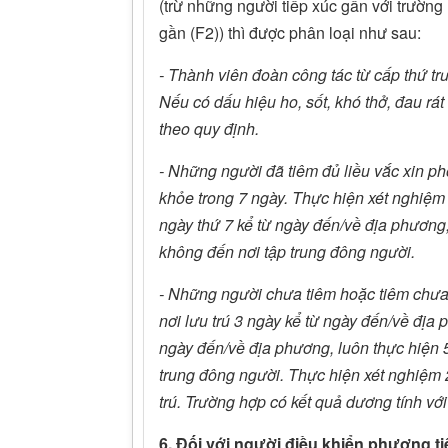
(trừ những người tiếp xúc gần với trườn
gần (F2)) thì được phân loại như sau:
- Thành viên đoàn công tác từ cấp thứ tr
Nếu có dấu hiệu ho, sốt, khó thở, đau rát 
theo quy định.
- Những người đã tiêm đủ liều vắc xin 
khỏe trong 7 ngày. Thực hiện xét nghi
ngày thứ 7 kể từ ngày đến/về địa phương,
không đến nơi tập trung đông người.
- Những người chưa tiêm hoặc tiêm chưa 
nơi lưu trú 3 ngày kể từ ngày đến/về địa 
ngày đến/về địa phương, luôn thực hiện 5
trung đông người. Thực hiện xét nghiệm 2 
trú. Trường hợp có kết quả dương tính vớ
6. Đối với người điều khiển phương t