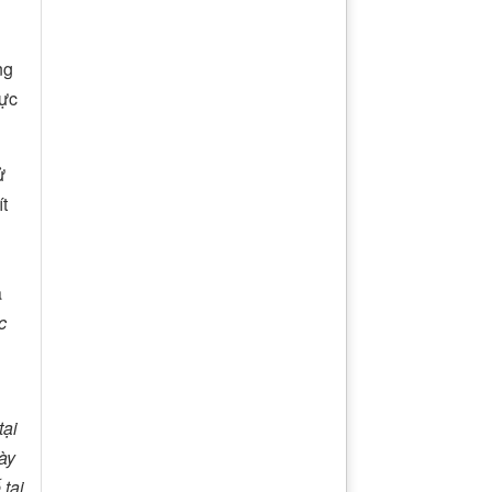
ng
ực
ử
t
a
c
tại
gày
 tại