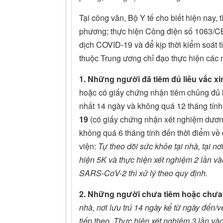
Tại công văn, Bộ Y tế cho biết hiện nay, tì
phương; thực hiện Công điện số 1063/
dịch COVID-19 và để kịp thời kiểm soát t
thuộc Trung ương chỉ đạo thực hiện các
1. Những người đã tiêm đủ liều vắc x
hoặc có giấy chứng nhận tiêm chủng đủ li
nhất 14 ngày và không quá 12 tháng tín
19
(có giấy chứng nhận xét nghiệm dư
không quá 6 tháng tính đến thời điểm về
viện:
Tự theo dõi sức khỏe tại nhà, tại nơ
hiện 5K và thực hiện xét nghiệm 2 lần và
SARS-CoV-2 thì xử lý theo quy định.
2. Những người chưa tiêm hoặc chưa 
nhà, nơi lưu trú 14 ngày kể từ ngày đến/v
tiếp theo. Thực hiện xét nghiệm 3 lần vào