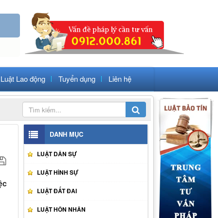
Luật Lao động
Tuyển dụng
Liên hệ
DANH MỤC
LUẬT DÂN SỰ
LUẬT HÌNH SỰ
ệc
LUẬT ĐẤT ĐAI
LUẬT HÔN NHÂN