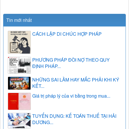
Tin mới nhất
CÁCH LẬP DI CHÚC HỢP PHÁP
PHƯƠNG PHÁP ĐÒI NỢ THEO QUY
ĐỊNH PHÁP...
NHỮNG SAI LẦM HAY MẮC PHẢI KHI KÝ
KẾT...
Giá trị pháp lý của vi bằng trong mua...
TUYỂN DỤNG: KẾ TOÁN THUẾ TẠI HẢI
DƯƠNG...