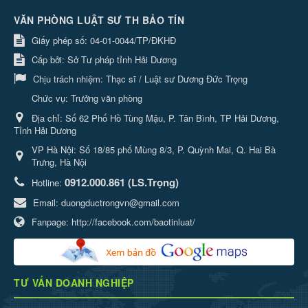
VĂN PHÒNG LUẬT SƯ TH BẢO TÍN
Giấy phép số: 04-01-0044/TP/ĐKHĐ
Cấp bởi: Sở Tư pháp tỉnh Hải Dương
Chịu trách nhiệm:
Thạc sĩ / Luật sư Dương Đức Trọng
Chức vụ: Trưởng văn phòng
Địa chỉ:
Số 62 Phố Hồ Tùng Mậu, P. Tân Bình, TP Hải Dương,
Tỉnh Hải Dương
VP Hà Nội: Số 18/85 phố Mùng 8/3, P. Quỳnh Mai, Q. Hai Bà
Trưng, Hà Nội
0912.000.861 (LS.Trọng)
Hotline:
Email:
duongductrongvn@gmail.com
Fanpage:
http://facebook.com/baotinluat/
TƯ VẤN DOANH NGHIỆP