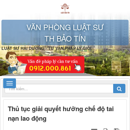
VĂN PHÒNG LUẬT SƯ
TH BẢO TÍN
LUẬT SƯ HẢI DƯƠNG - TƯ VẤN PHÁP LÝ GIỎI
Thủ tục giải quyết hưởng chế độ tai
nạn lao động