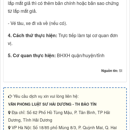
lắp mắt giả thì có thêm bản chính hoặc bản sao chứng
từ lắp mắt giả.
- Vé tàu, xe đi và về (nếu có).
4. Cách thứ thực hiện:
Trực tiếp làm tại cơ quan đơn
vị.
5. Cơ quan thực hiện:
BHXH quận/huyện/tỉnh
Nguồn tin:
St
Yêu cầu dịch vụ xin vui lòng liên hệ:
VĂN PHÒNG LUẬT SƯ HẢI DƯƠNG - TH BẢO TÍN
Địa chỉ: Số 62 Phố Hồ Tùng Mậu, P. Tân Bình, TP Hải
Dương, Tỉnh Hải Dương
VP Hà Nội: Số 18/85 phố Mùng 8/3, P. Quỳnh Mai, Q. Hai