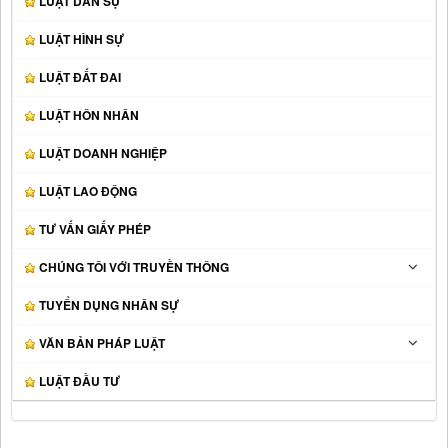
LUẬT DÂN SỰ
LUẬT HÌNH SỰ
LUẬT ĐẤT ĐAI
LUẬT HÔN NHÂN
LUẬT DOANH NGHIỆP
LUẬT LAO ĐỘNG
TƯ VẤN GIẤY PHÉP
CHÚNG TÔI VỚI TRUYỀN THÔNG
TUYỂN DỤNG NHÂN SỰ
VĂN BẢN PHÁP LUẬT
LUẬT ĐẦU TƯ