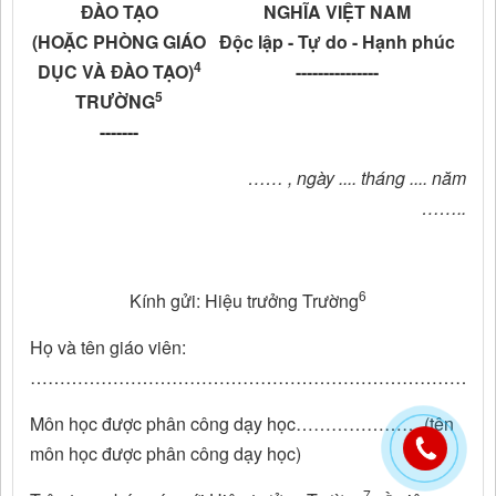
ĐÀO TẠO
NGHĨA VIỆT NAM
(HOẶC PHÒNG GIÁO
Độc lập - Tự do - Hạnh phúc
4
DỤC VÀ ĐÀO TẠO)
---------------
5
TRƯỜNG
-------
…… , ngày .... tháng .... năm
……..
6
Kính gửi: Hiệu trưởng Trường
Họ và tên giáo viên:
………………………………………………………………………
Môn học được phân công dạy học………………… (tên
môn học được phân công dạy học)
7