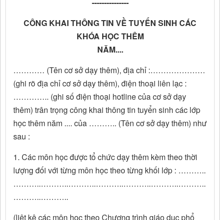
---------------
CÔNG KHAI THÔNG TIN VỀ TUYỂN SINH CÁC
KHÓA HỌC THÊM
NĂM....
………… (Tên cơ sở dạy thêm), địa chỉ :…………………
(ghi rõ địa chỉ cơ sở dạy thêm), điện thoại liên lạc :
………….. (ghi số điện thoại hotline của cơ sở dạy
thêm) trân trọng công khai thông tin tuyển sinh các lớp
học thêm năm .... của ……….. (Tên cơ sở dạy thêm) như
sau :
1. Các môn học được tổ chức dạy thêm kèm theo thời
lượng đối với từng môn học theo từng khối lớp : ………..
………..………..………..………..………..………..………..
………..………..
(liệt kê các môn học theo Chương trình giáo dục phổ