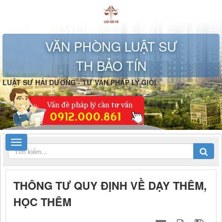
VĂN PHÒNG LUẬT SƯ
TH BẢO TÍN
LUẬT SƯ HẢI DƯƠNG - TƯ VẤN PHÁP LÝ GIỎI
THÔNG TƯ QUY ĐỊNH VỀ DẠY THÊM,
HỌC THÊM