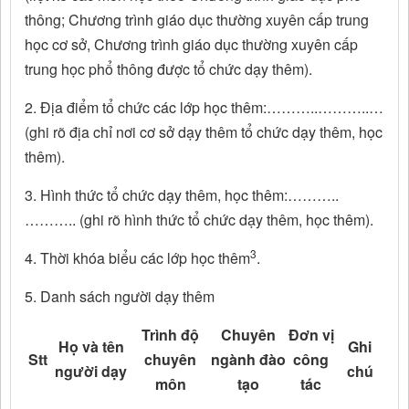
thông; Chương trình giáo dục thường xuyên cấp trung
học cơ sở, Chương trình giáo dục thường xuyên cấp
trung học phổ thông được tổ chức dạy thêm).
2. Địa điểm tổ chức các lớp học thêm:………..………..…
(ghi rõ địa chỉ nơi cơ sở dạy thêm tổ chức dạy thêm, học
thêm).
3. Hình thức tổ chức dạy thêm, học thêm:………..
……….. (ghi rõ hình thức tổ chức dạy thêm, học thêm).
3
4. Thời khóa biểu các lớp học thêm
.
5. Danh sách người dạy thêm
Trình độ
Chuyên
Đơn vị
Họ và tên
Ghi
Stt
chuyên
ngành đào
công
người dạy
chú
môn
tạo
tác