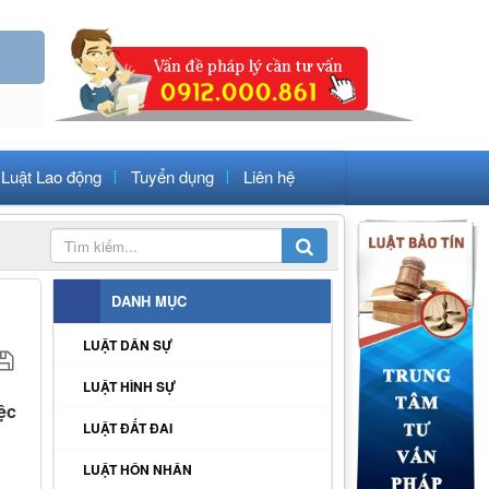
Luật Lao động
Tuyển dụng
Liên hệ
DANH MỤC
LUẬT DÂN SỰ
LUẬT HÌNH SỰ
ệc
LUẬT ĐẤT ĐAI
LUẬT HÔN NHÂN