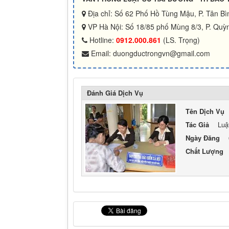
Địa chỉ: Số 62 Phố Hồ Tùng Mậu, P. Tân B
VP Hà Nội: Số 18/85 phố Mùng 8/3, P. Quỳn
Hotline:
0912.000.861
(LS. Trọng)
Email: duongductrongvn@gmail.com
Đánh Giá Dịch Vụ
Tên Dịch Vụ
Tác Giả
Luậ
Ngày Đăng
Chất Lượng