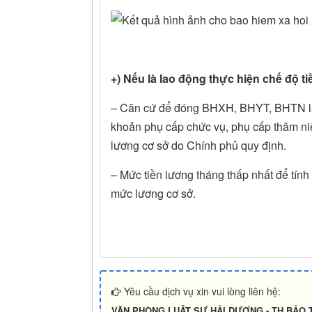
+) Nếu là lao động thực hiện chế độ 
– Căn cứ để đóng BHXH, BHYT, BHTN là 
khoản phụ cấp chức vụ, phụ cấp thâm ni
lương cơ sở do Chính phủ quy định.
– Mức tiền lương tháng thấp nhất để tín
mức lương cơ sở.
Yêu cầu dịch vụ xin vui lòng liên hệ:
VĂN PHÒNG LUẬT SƯ HẢI DƯƠNG - TH BẢO 