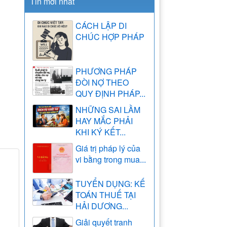
Tin mới nhất
CÁCH LẬP DI
CHÚC HỢP PHÁP
PHƯƠNG PHÁP
ĐÒI NỢ THEO
QUY ĐỊNH PHÁP...
NHỮNG SAI LẦM
HAY MẮC PHẢI
KHI KÝ KẾT...
Giá trị pháp lý của
vi bằng trong mua...
TUYỂN DỤNG: KẾ
TOÁN THUẾ TẠI
HẢI DƯƠNG...
Giải quyết tranh