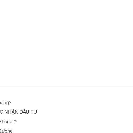
không?
NG NHẬN ĐẦU TƯ
 không ?
 Dương