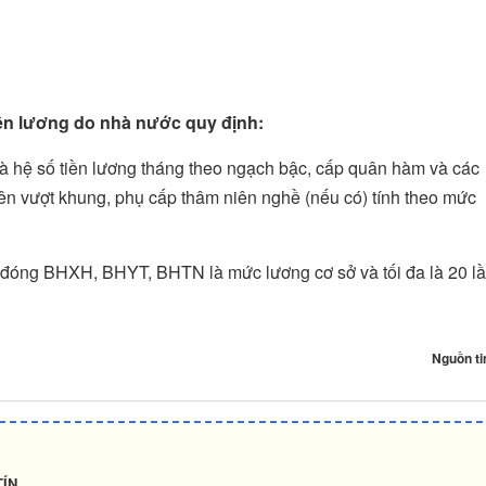
tiền lương do nhà nước quy định:
hệ số tiền lương tháng theo ngạch bậc, cấp quân hàm và các
ên vượt khung, phụ cấp thâm niên nghề (nếu có) tính theo mức
h đóng BHXH, BHYT, BHTN là mức lương cơ sở và tối đa là 20 l
Nguồn ti
TÍN