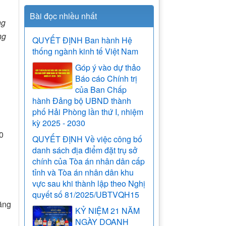
Bài đọc nhiều nhất
ng
ng
QUYẾT ĐỊNH Ban hành Hệ
thống ngành kinh tế Việt Nam
Góp ý vào dự thảo
Báo cáo Chính trị
của Ban Chấp
hành Đảng bộ UBND thành
phố Hải Phòng lần thứ I, nhiệm
kỳ 2025 - 2030
0
QUYẾT ĐỊNH Về việc công bố
danh sách địa điểm đặt trụ sở
chính của Tòa án nhân dân cấp
tỉnh và Tòa án nhân dân khu
vực sau khi thành lập theo Nghị
quyết số 81/2025/UBTVQH15
bằng
KỶ NIỆM 21 NĂM
NGÀY DOANH