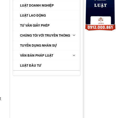
LUẬT DOANH NGHIỆP
LUẬT LAO ĐỘNG
TƯ VẤN GIẤY PHÉP
CHÚNG TÔI VỚI TRUYỀN THÔNG
TUYỂN DỤNG NHÂN SỰ
VĂN BẢN PHÁP LUẬT
LUẬT ĐẦU TƯ
t