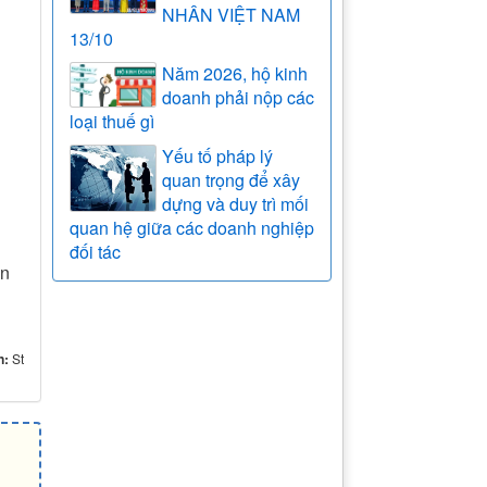
NHÂN VIỆT NAM
13/10
Năm 2026, hộ kinh
doanh phải nộp các
loại thuế gì
Yếu tố pháp lý
quan trọng để xây
dựng và duy trì mối
quan hệ giữa các doanh nghiệp
đối tác
ần
n:
St